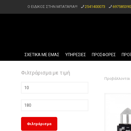
Ο ΕΙΔΙΚΟΣ ΣΤΗΝ ΜΠΑΤΑΡΙΑ!!!
2541400073
697585390
ΣΧΕΤΙΚΑ ΜΕ ΕΜΑΣ
ΥΠΗΡΕΣΙΕΣ
ΠΡΟΣΦΟΡΕΣ
ΠΡΟ
Φιλτράρισμα με τιμή
Προβάλλονται 
Ελάχιστη
τιμή
Μέγιστη
τιμή
Φιλτράρισμα