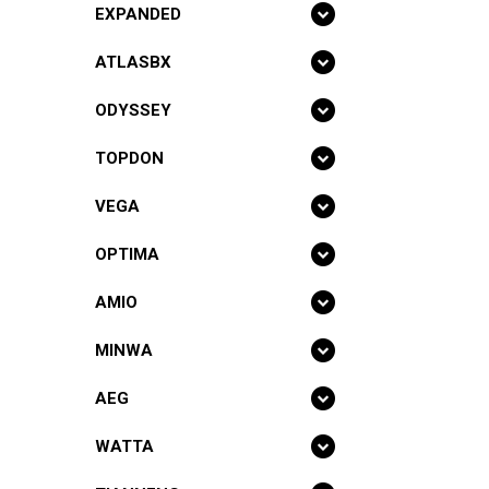
EXPANDED
ATLASBX
ODYSSEY
TOPDON
VEGA
OPTIMA
AMIO
MINWA
AEG
Battery Sto
Δημοκρίτο
WATTA
67100 Ξάνθ