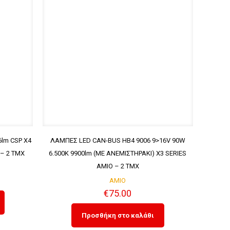
6lm CSP X4
ΛΑΜΠΕΣ LED CAN-BUS HΒ4 9006 9>16V 90W
 – 2 ΤMX
6.500K 9900lm (ΜΕ ΑΝΕΜΙΣΤΗΡΑΚΙ) X3 SERIES
AMIO – 2 ΤMX
AMIO
€
75.00
Προσθήκη στο καλάθι