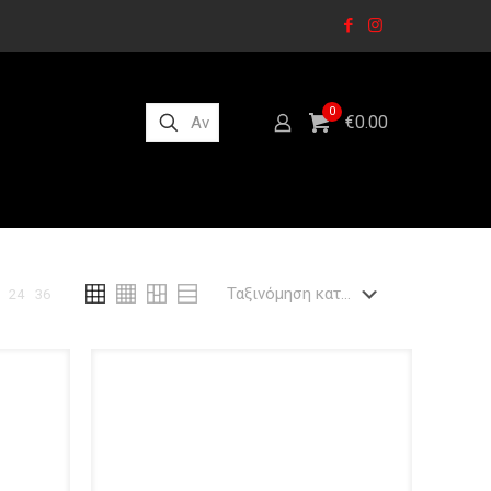
0
€0.00
24
36