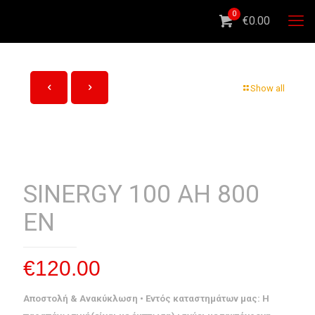
0
€0.00
Show all
SINERGY 100 AH 800
EN
€
120.00
Αποστολή & Ανακύκλωση • Εντός καταστημάτων μας: Η