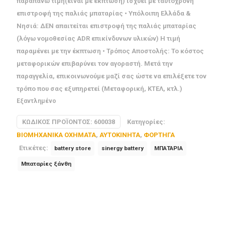
παραπάνω τιμή(είναι με έκπτωση) ισχύει με ταυτόχρονη
επιστροφή της παλιάς μπαταρίας • Υπόλοιπη Ελλάδα &
Νησιά: ΔΕΝ απαιτείται επιστροφή της παλιάς μπαταρίας
(λόγω νομοθεσίας ADR επικίνδυνων υλικών) Η τιμή
παραμένει με την έκπτωση • Τρόπος Αποστολής: Το κόστος
μεταφορικών επιβαρύνει τον αγοραστή. Μετά την
παραγγελία, επικοινωνούμε μαζί σας ώστε να επιλέξετε τον
τρόπο που σας εξυπηρετεί (Μεταφορική, ΚΤΕΛ, κτλ.)
Εξαντλημένο
ΚΩΔΙΚΌΣ ΠΡΟΪΌΝΤΟΣ:
600038
Κατηγορίες:
BIOMHXANIKA OXHMATA
,
ΑΥΤΟΚΙΝΗΤΑ
,
ΦΟΡΤΗΓΑ
Ετικέτες:
battery store
sinergy battery
ΜΠΑΤΑΡΙΑ
Μπαταρίες ξάνθη