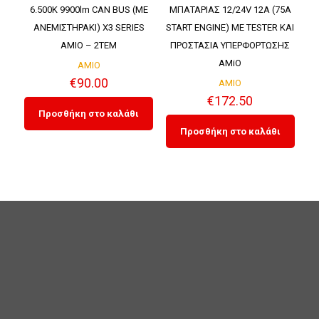
6.500K 9900lm CAN BUS (ME
ΜΠΑΤΑΡΙΑΣ 12/24V 12A (75Α
ΑΝΕΜΙΣΤΗΡΑΚΙ) X3 SERIES
START ENGINE) ΜΕ TESTER ΚΑΙ
AMIO – 2ΤΕΜ
ΠΡΟΣΤΑΣΙΑ ΥΠΕΡΦΟΡΤΩΣΗΣ
AMiO
AMIO
€
90.00
AMIO
€
172.50
Προσθήκη στο καλάθι
Προσθήκη στο καλάθι