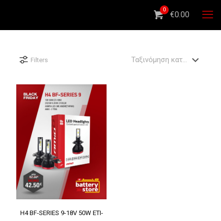
0
€0.00
Filters
H4 BF-SERIES 9-18V 50W ETI-