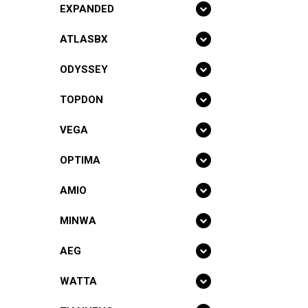
EXPANDED
ATLASBX
ODYSSEY
TOPDON
VEGA
OPTIMA
AMIO
MINWA
AEG
Battery Sto
Δημοκρίτο
WATTA
67100 Ξάνθ