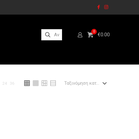
0
€0.00
24
36