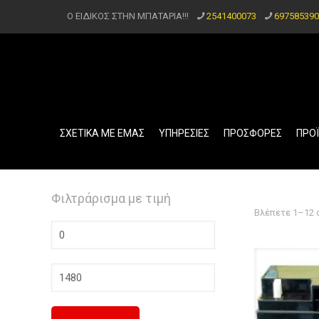
Ο ΕΙΔΙΚΟΣ ΣΤΗΝ ΜΠΑΤΑΡΙΑ!!!
2541400073
697585390
ΣΧΕΤΙΚΑ ΜΕ ΕΜΑΣ
ΥΠΗΡΕΣΙΕΣ
ΠΡΟΣΦΟΡΕΣ
ΠΡΟ
Φιλτράρισμα με τιμή
Βλέπετε 1–12 
Ελάχιστη
τιμή
Μέγιστη
τιμή