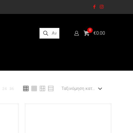
0
€0.00
24
36