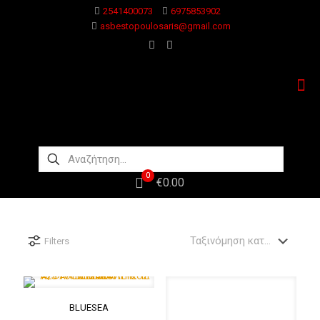
2541400073
6975853902
asbestopoulosaris@gmail.com
0
€0.00
Filters
BLUESEA