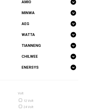
AMIO
MINWA
AEG
Battery Sto
Δημοκρίτο
WATTA
67100 Ξάνθ
254140007
TIANNENG
asbestopou
CHILWEE
battery-stor
ENERSYS
Volt
12 Volt
24 Volt