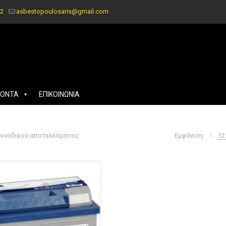
2
asbestopoulosaris@gmail.com
ΪΟΝΤΑ
ΕΠΙΚΟΙΝΩΝΙΑ
μοναδικού αποτελέσματος
Εμφάνιση:
6
12