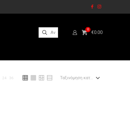
0
€0.00
24
36