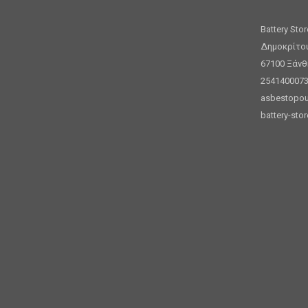
Battery Sto
Δημοκρίτο
67100 Ξάνθ
254140007
asbestopou
battery-stor