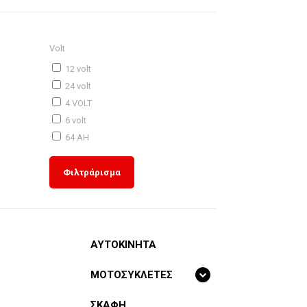
Volt
12 volt
24 volt
4 VOLT
6 volt
64 AH
Φιλτράρισμα
ΑΥΤΟΚΙΝΗΤΑ
ΜΟΤΟΣΥΚΛΕΤΕΣ
ΣΚΑΦΗ