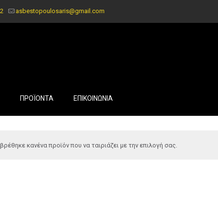
2
asbestopoulosaris@gmail.com
ΠΡΟΪΟΝΤΑ
ΕΠΙΚΟΙΝΩΝΙΑ
βρέθηκε κανένα προϊόν που να ταιριάζει με την επιλογή σας.