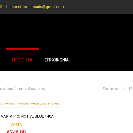
2
asbestopoulosaris@gmail.com
ΠΡΟΪΟΝΤΑ
ΕΠΙΚΟΙΝΩΝΙΑ
μοναδικού αποτελέσματος
Εμφάνιση:
6
12
 VARTA PROMOTIVE BLUE 140AH
VARTA
€
246.00