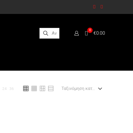
0
€0.00
24
36