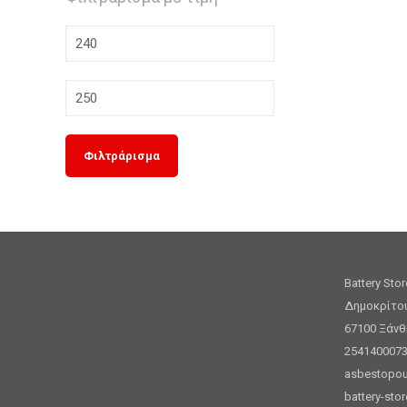
Ελάχιστη
τιμή
Μέγιστη
τιμή
Φιλτράρισμα
Battery Sto
Δημοκρίτο
67100 Ξάνθ
254140007
asbestopou
battery-stor