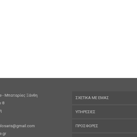
re - Μπαταρίες Ξάνθη
ΣΧΕΤΙΚΑ ΜΕ ΕΜΑΣ
υ 8
η
ΥΠΗΡΕΣΙΕΣ
3
losaris@gmail.com
ΠΡΟΣΦΟΡΕΣ
e.gr