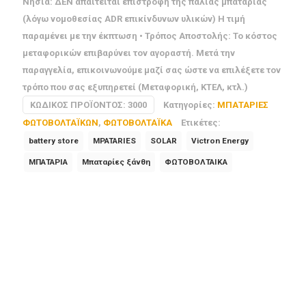
Νησιά: ΔΕΝ απαιτείται επιστροφή της παλιάς μπαταρίας
(λόγω νομοθεσίας ADR επικίνδυνων υλικών) Η τιμή
παραμένει με την έκπτωση • Τρόπος Αποστολής: Το κόστος
μεταφορικών επιβαρύνει τον αγοραστή. Μετά την
παραγγελία, επικοινωνούμε μαζί σας ώστε να επιλέξετε τον
τρόπο που σας εξυπηρετεί (Μεταφορική, ΚΤΕΛ, κτλ.)
ΚΩΔΙΚΌΣ ΠΡΟΪΌΝΤΟΣ:
3000
Κατηγορίες:
ΜΠΑΤΑΡΙΕΣ
ΦΩΤΟΒΟΛΤΑΪΚΩΝ
,
ΦΩΤΟΒΟΛΤΑΪΚΑ
Ετικέτες:
battery store
MPATARIES
SOLAR
Victron Energy
ΜΠΑΤΑΡΙΑ
Μπαταρίες ξάνθη
ΦΩΤΟΒΟΛΤΑΙΚΑ