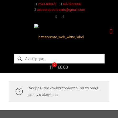
2541400073
6975853902
asbestopoulosaris@gmail.com
0
€0.00
Δεν βρέθηκε κανένα προϊόν που να ταιριάζει
με την επιλογή σας.