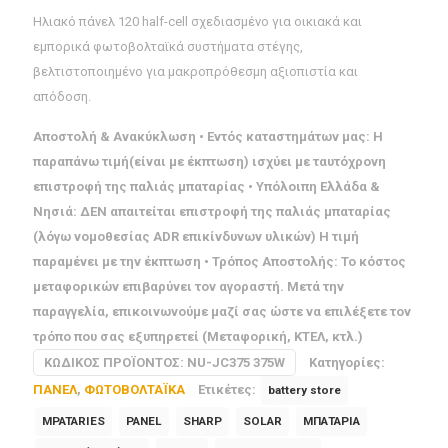
Ηλιακό πάνελ 120 half-cell σχεδιασμένο για οικιακά και
εμπορικά φωτοβολταϊκά συστήματα στέγης,
βελτιστοποιημένο για μακροπρόθεσμη αξιοπιστία και
απόδοση.
Αποστολή & Ανακύκλωση • Εντός καταστημάτων μας: Η
παραπάνω τιμή(είναι με έκπτωση) ισχύει με ταυτόχρονη
επιστροφή της παλιάς μπαταρίας • Υπόλοιπη Ελλάδα &
Νησιά: ΔΕΝ απαιτείται επιστροφή της παλιάς μπαταρίας
(λόγω νομοθεσίας ADR επικίνδυνων υλικών) Η τιμή
παραμένει με την έκπτωση • Τρόπος Αποστολής: Το κόστος
μεταφορικών επιβαρύνει τον αγοραστή. Μετά την
παραγγελία, επικοινωνούμε μαζί σας ώστε να επιλέξετε τον
τρόπο που σας εξυπηρετεί (Μεταφορική, ΚΤΕΛ, κτλ.)
ΚΩΔΙΚΌΣ ΠΡΟΪΌΝΤΟΣ:
NU-JC375 375W
Κατηγορίες:
ΠΑΝΕΛ
,
ΦΩΤΟΒΟΛΤΑΪΚΑ
Ετικέτες:
battery store
MPATARIES
PANEL
SHARP
SOLAR
ΜΠΑΤΑΡΙΑ