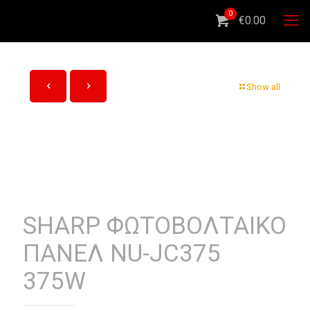
0
€0.00
Show all
SHARP ΦΩΤΟΒΟΛΤΑΙΚΟ
ΠΑΝΕΛ NU-JC375
375W