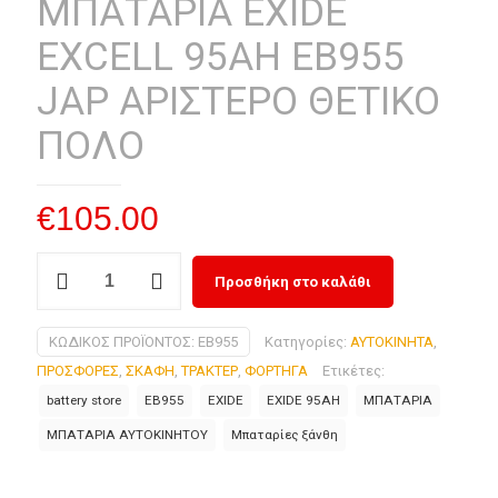
ΜΠΑΤΑΡΙΑ EXIDE
EXCELL 95AH EB955
JAP ΑΡΙΣΤΕΡΟ ΘΕΤΙΚΟ
ΠΟΛΟ
€
105.00
ΜΠΑΤΑΡΙΑ
Προσθήκη στο καλάθι
EXIDE
EXCELL
ΚΩΔΙΚΌΣ ΠΡΟΪΌΝΤΟΣ:
EB955
Κατηγορίες:
ΑΥΤΟΚΙΝΗΤΑ
,
95AH
ΠΡΟΣΦΟΡΕΣ
,
ΣΚΑΦΗ
,
ΤΡΑΚΤΕΡ
,
ΦΟΡΤΗΓΑ
Ετικέτες:
EB955
battery store
EB955
EXIDE
EXIDE 95AH
ΜΠΑΤΑΡΙΑ
JAP
ΑΡΙΣΤΕΡΟ
ΜΠΑΤΑΡΙΑ ΑΥΤΟΚΙΝΗΤΟΥ
Μπαταρίες ξάνθη
ΘΕΤΙΚΟ
ΠΟΛΟ