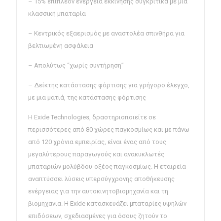
– 15% επιπλέον ενέργεια εκκίνησης συγκριτικά με μια
κλασσική μπαταρία
– Κεντρικός εξαερισμός με αναστολέα σπινθήρα για
βελτιωμένη ασφάλεια
– Απολύτως “χωρίς συντήρηση”
– Δείκτης κατάστασης φόρτισης για γρήγορο έλεγχο,
με μια ματιά, της κατάστασης φόρτισης
Η Exide Technologies, δραστηριοποιείτε σε
περισσότερες από 80 χώρες παγκοσμίως και με πάνω
από 120 χρόνια εμπειρίας, είναι ένας από τους
μεγαλύτερους παραγωγούς και ανακυκλωτές
μπαταριών μολύβδου-οξέος παγκοσμίως. Η εταιρεία
αναπτύσσει λύσεις υπερσύγχρονης αποθήκευσης
ενέργειας για την αυτοκινητοβιομηχανία και τη
βιομηχανία. Η Exide κατασκευάζει μπαταρίες υψηλών
επιδόσεων, σχεδιασμένες για όσους ζητούν το