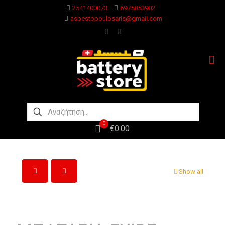
2541400073
6975853902
asbestopoulosaris@gmail.com
0
€0.00
Show all