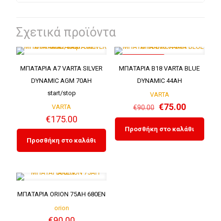
Σχετικά προϊόντα
ΣΕ ΈΚΠΤΩΣΗ
ΜΠΑΤΑΡΙΑ A7 VARTA SILVER
ΜΠΑΤΑΡΙΑ B18 VARTA BLUE
DYNAMIC AGM 70AH
DYNAMIC 44AH
start/stop
VARTA
Original
Η
€
75.00
VARTA
€
90.00
price
τρέχουσ
€
175.00
Προσθήκη στο καλάθι
was:
τιμή
Προσθήκη στο καλάθι
€90.00.
είναι:
€75.00.
ΜΠΑΤΑΡΙΑ ORION 75AH 680EN
orion
€
90.00