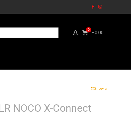
0
€0.00
Show all
LR NOCO X-Connect