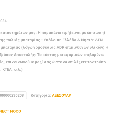
C024
καταστημάτων μας: Η παραπάνω τιμή(είναι με έκπτωση)
 της παλιάς μπαταρίας • Υπόλοιπη Ελλάδα & Νησιά: ΔΕΝ
ς μπαταρίας (λόγω νομοθεσίας ADR επικίνδυνων υλικών) Η
• Τρόπος Αποστολής: Το κόστος μεταφορικών επιβαρύνει
ία, επικοινωνούμε μαζί σας ώστε να επιλέξετε τον τρόπο
 ΚΤΕΛ, κτλ.)
000000230208
Κατηγορία:
ΑΞΕΣΟΥΑΡ
NNECT NOCO