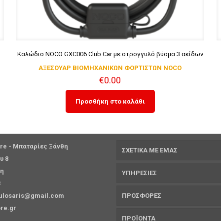
Καλώδιο NOCO GXC006 Club Car με στρογγυλό βύσμα 3 ακίδων
ΑΞΕΣΟΥΑΡ ΒΙΟΜΗΧΑΝΙΚΩΝ ΦΟΡΤΙΣΤΩΝ NOCO
€
0.00
Προσθήκη στο καλάθι
ore - Μπαταρίες Ξάνθη
ΣΧΕΤΙΚΑ ΜΕ ΕΜΑΣ
υ 8
θη
ΥΠΗΡΕΣΙΕΣ
3
ulosaris@gmail.com
ΠΡΟΣΦΟΡΕΣ
ore.gr
ΠΡΟΪΟΝΤΑ