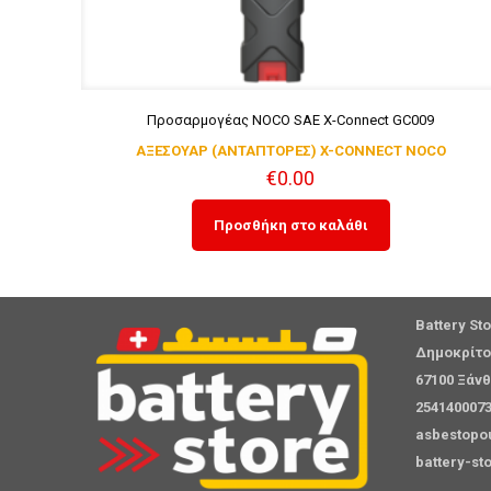
Προσαρμογέας NOCO SAE X-Connect GC009
ΑΞΕΣΟΥΑΡ (ΑΝΤΑΠΤΟΡΕΣ) X-CONNECT NOCO
€
0.00
Προσθήκη στο καλάθι
Battery St
Δημοκρίτο
67100 Ξάν
254140007
asbestopo
battery-st