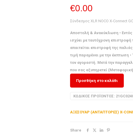
€
0.00
Σύνδεσμος XLR NOCO X-Connect G
Αποστολή & Ανακύκλωση • Εντός 
ισχύει με ταυτόχρονη επιστροφή
απαιτείται επιστροφή της παλιά
τιμή παραμένει με την έκπτωση 
τον αγοραστή. Μετά την παραγγελ
που σας εξυπηρετεί (Μεταφορική,
Προσθήκη στο καλάθι
ΚΩΔΙΚΌΣ ΠΡΟΪΌΝΤΟΣ:
21GC024
ΑΞΕΣΟΥΑΡ (ΑΝΤΑΠΤΟΡΕΣ) X-CO
Share