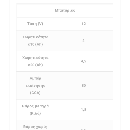
Μπαταρίες
Τάση (V)
12
Χωρητικότητα
4
c10 (Ah)
Χωρητικότητα
4,2
c20 (Ah)
Αμπέρ
εκκίνησης
80
(CCA)
Βάρος με Υγρά
1,8
(Κιλά)
Βάρος χωρίς