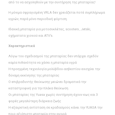
από το να ασχοληθούν με την συντήρηση της μπαταρίας!
Η μόνιμα σφραγισμένη VRLA δεν χρειάζεται ποτέ συμπλήρωμα
υγρών, παρά μόνο περιοδική φόρτιση.
Ιδανική μπαταρία για μοτοσυκλέτες, scooters , Jetski,
οχήματατα χιονιού και ATV’s.
Χαρακτηριστικά
Λόγω του σχεδιασμού της μπαταρίας δεν υπάρχει σχεδόν
καμία πιθανότητα να χάσει η μπαταρία υγρά
Η προηγμένη τεχνολογία μολύβδου-ασβεστίου ενισχύει την
δύναμη εκκίνησης της μπαταρίας
Ο επιβραδυντής θειίκωσης μειώνει δραματικά την
καταστροφική για την πλάκα θειίκωση
Οι μπαταρίες της Yuasa χωρίς συντήρηση έχουν εως και 3
φορές μεγαλύτερη διάρκεια ζωής
Η εξαιρετική αντίσταση σε κραδασμούς κάνει την YUASA την
ποιο αξιόπιστη μπαταρία στην αγορά