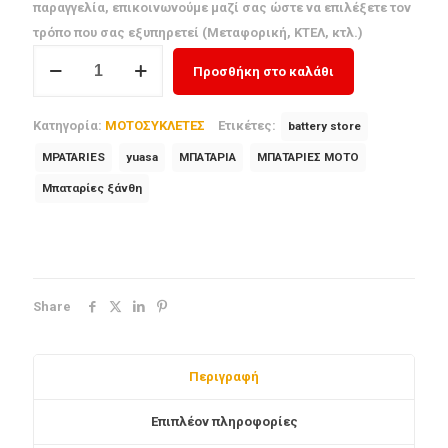
παραγγελία, επικοινωνούμε μαζί σας ώστε να επιλέξετε τον
τρόπο που σας εξυπηρετεί (Μεταφορική, ΚΤΕΛ, κτλ.)
ΜΠΑΤΑΡΙΑ
Προσθήκη στο καλάθι
YTX5L-
BS
Κατηγορία:
ΜΟΤΟΣΥΚΛΕΤΕΣ
Ετικέτες:
battery store
YUASA
ποσότητα
MPATARIES
yuasa
ΜΠΑΤΑΡΙΑ
ΜΠΑΤΑΡΙΕΣ ΜΟΤΟ
Μπαταρίες ξάνθη
Share
Περιγραφή
Επιπλέον πληροφορίες