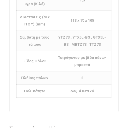
1,5
υγρά (Κιλά)
Διαστάσεις (Μ x
113 x 70 x 105
Π x Υ) (mm)
Συμβατή με τους
YTZ7S , YTX5L-BS , GTX5L-
τύπους
BS , MBTZ7S , TTZ7S
Τετράγωνος με βίδα πάνω-
Είδος Πόλου
μπροστά
Πλήθος πόλων
2
Πολικότητα
Δεξιά θετικό