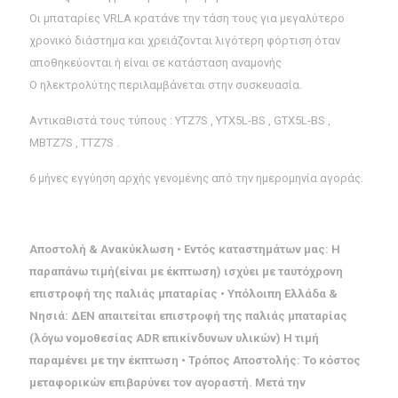
Οι μπαταρίες VRLA κρατάνε την τάση τους για μεγαλύτερο
χρονικό διάστημα και χρειάζονται λιγότερη φόρτιση όταν
αποθηκεύονται ή είναι σε κατάσταση αναμονής
Ο ηλεκτρολύτης περιλαμβάνεται στην συσκευασία.
Αντικαθιστά τους τύπους : YTZ7S , YTX5L-BS , GTX5L-BS ,
MBTZ7S , TTZ7S .
6 μήνες εγγύηση αρχής γενομένης από την ημερομηνία αγοράς.
Αποστολή & Ανακύκλωση • Εντός καταστημάτων μας: Η
παραπάνω τιμή(είναι με έκπτωση) ισχύει με ταυτόχρονη
επιστροφή της παλιάς μπαταρίας • Υπόλοιπη Ελλάδα &
Νησιά: ΔΕΝ απαιτείται επιστροφή της παλιάς μπαταρίας
(λόγω νομοθεσίας ADR επικίνδυνων υλικών) Η τιμή
παραμένει με την έκπτωση • Τρόπος Αποστολής: Το κόστος
μεταφορικών επιβαρύνει τον αγοραστή. Μετά την