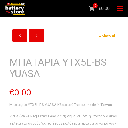
0
€0.00
Show all
ΜΠΑΤΑΡΙΑ YTX5L-BS
YUASA
€
0.00
Μπαταρία YTX5L-BS YUASA Κλειστού Τύπου, made in Taiwan
VRLA (Valve Regulated Lead Acid) σημαίνει ότι η μπαταρία είναι
τέλεια για αυτούς/ες πο έχουν καλύτερα πράγματα να κάνουν