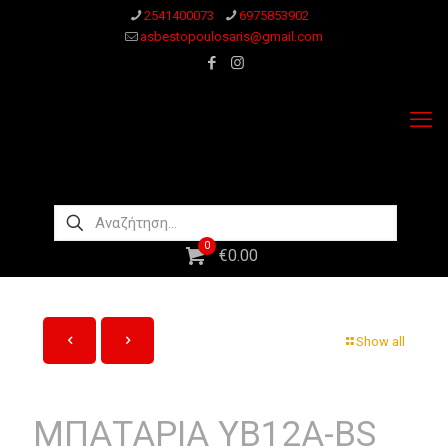
2541400073
6975853902
asbestopoulosaris@gmail.com
0
€0.00
Show all
ΜΠΑΤΑΡΙΑ YB12A-BS