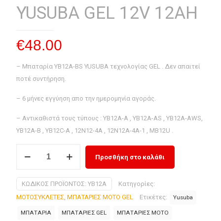
YUSUBA GEL 12V 12AH
€
48.00
– Μπαταρία YB12A-BS YUSUBA τεχνολογίας GEL . Δεν απαιτεί
ποτέ συντήρηση.
– 6 μήνες εγγύηση απο την ημερομηνία αγοράς.
– Αντικαθιστά τους τύπους : YB12A-A , YB12A-AS , YB12A-AWS,
YB12A-B , YB12C-A , 12N12-4A , 12N12A-4A-1 , MB12U .
ΜΠΑΤΑΡΙΑ
Προσθήκη στο καλάθι
YB12A-
BS
ΚΩΔΙΚΌΣ ΠΡΟΪΌΝΤΟΣ:
YB12A
Κατηγορίες:
YUSUBA
ΜΟΤΟΣΥΚΛΕΤΕΣ
,
ΜΠΑΤΑΡΙΕΣ ΜΟΤΟ GEL
Ετικέτες:
Yusuba
GEL
12V
ΜΠΑΤΑΡΙΑ
ΜΠΑΤΑΡΙΕΣ GEL
ΜΠΑΤΑΡΙΕΣ ΜΟΤΟ