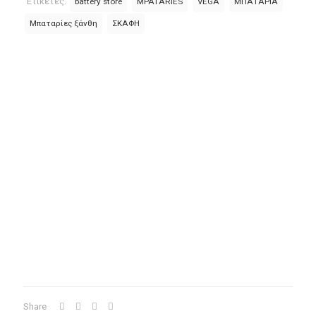
Ετικέτες:
battery store
MPATARIES
VEGA
ΜΠΑΤΑΡΙΑ
750
M27
Μπαταρίες ξάνθη
ΣΚΑΦΗ
90AH
ποσότητα
Share