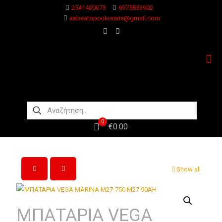
2541400073
6975853902
asbestopoulosaris@gmail.com
0
€0.00
Show all
ΜΠΑΤΑΡΙΑ VEGA