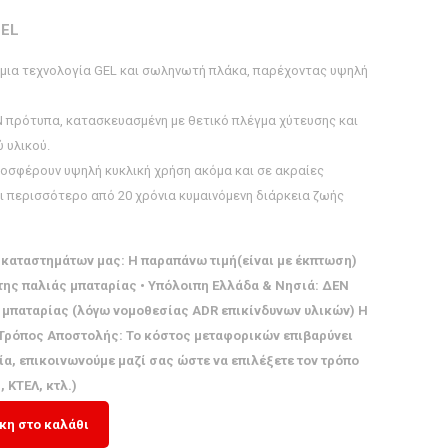
GEL
 μια τεχνολογία GEL και σωληνωτή πλάκα, παρέχοντας υψηλή
N πρότυπα, κατασκευασμένη με θετικό πλέγμα χύτευσης και
 υλικού.
προσφέρουν υψηλή κυκλική χρήση ακόμα και σε ακραίες
ι περισσότερο από 20 χρόνια κυμαινόμενη διάρκεια ζωής
καταστημάτων μας: Η παραπάνω τιμή(είναι με έκπτωση)
 της παλιάς μπαταρίας • Υπόλοιπη Ελλάδα & Νησιά: ΔΕΝ
ς μπαταρίας (λόγω νομοθεσίας ADR επικίνδυνων υλικών) Η
• Τρόπος Αποστολής: Το κόστος μεταφορικών επιβαρύνει
ία, επικοινωνούμε μαζί σας ώστε να επιλέξετε τον τρόπο
 ΚΤΕΛ, κτλ.)
η στο καλάθι