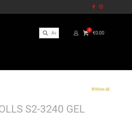
0
€0.00
Show all
LLS S2-3240 GEL