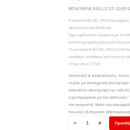
ΜΠΑΤΑΡΙΑ ROLLS S2-3240 
Η σειρά Rolls GEL OPzV προσφέρει
αξιοπιστία και απόδοση.
Έχει σχεδιαστεί σύμφωνα με τα DI
πατενταρισμένη φόρμουλα ενεργού
Τα μοντέλα Rolls GEL OPzV 2 volt 
συνθήκες συνθήκες λειτουργίας κα
στους 25oC / 77oF.
Αποστολή & Ανακύκλωση • Εντός 
ισχύει με ταυτόχρονη επιστροφή
απαιτείται επιστροφή της παλιά
τιμή παραμένει με την έκπτωση 
τον αγοραστή. Μετά την παραγγελ
που σας εξυπηρετεί (Μεταφορική,
ΜΠΑΤΑΡΙΑ
Προσθήκ
ROLLS