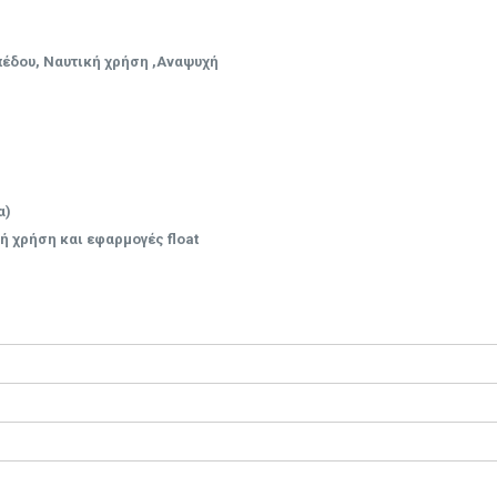
πέδου, Ναυτική χρήση ,Αναψυχή
α)
 χρήση και εφαρμογές float