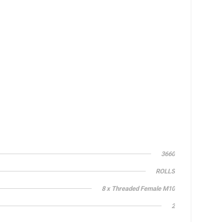
3660
ROLLS
8 x Threaded Female M10
2