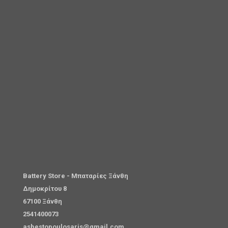
Battery Store - Μπαταρίες Ξάνθη
Δημοκρίτου 8
67100 Ξάνθη
2541400073
asbestopoulosaris@gmail.com