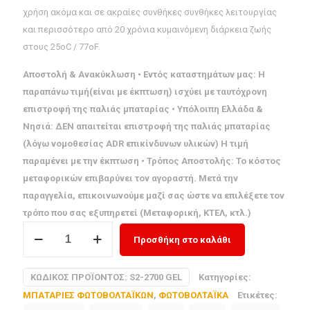
χρήση ακόμα και σε ακραίες συνθήκες συνθήκες λειτουργίας
και περισσότερο από 20 χρόνια κυμαινόμενη διάρκεια ζωής
στους 25oC / 77oF.
Αποστολή & Ανακύκλωση • Εντός καταστημάτων μας: Η
παραπάνω τιμή(είναι με έκπτωση) ισχύει με ταυτόχρονη
επιστροφή της παλιάς μπαταρίας • Υπόλοιπη Ελλάδα &
Νησιά: ΔΕΝ απαιτείται επιστροφή της παλιάς μπαταρίας
(λόγω νομοθεσίας ADR επικίνδυνων υλικών) Η τιμή
παραμένει με την έκπτωση • Τρόπος Αποστολής: Το κόστος
μεταφορικών επιβαρύνει τον αγοραστή. Μετά την
παραγγελία, επικοινωνούμε μαζί σας ώστε να επιλέξετε τον
τρόπο που σας εξυπηρετεί (Μεταφορική, ΚΤΕΛ, κτλ.)
ΜΠΑΤΑΡΙΑ
Προσθήκη στο καλάθι
ROLLS
S2-
ΚΩΔΙΚΌΣ ΠΡΟΪΌΝΤΟΣ:
S2-2700 GEL
Κατηγορίες:
2700
ΜΠΑΤΑΡΙΕΣ ΦΩΤΟΒΟΛΤΑΪΚΩΝ
,
ΦΩΤΟΒΟΛΤΑΪΚΑ
Ετικέτες:
GEL