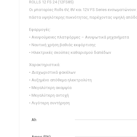
ROLLS 12 FS 24 (12FS85)
Οι μπαταρίες Rolls 6V, 8V και 12V FS Series ενσωματώνουν
πάστα υψηλότερης πυκνότητας, παρέχοντας υψηλή απόδο
Εφαρμογές:
• Ανυψούμενες πλατφόρμες – Ανυψωτικά μηχανήματα
• Ναυτική χρήση βαθιάς εκφόρτισης
• Ηλεκτρικές σκούπες καθαρισμού δαπέδων
Χαρακτηριστικά:
• Διαχωριστικά φακέλων
• Αυξημένο απόθεμα ηλεκτρολύτη
• Μεγαλύτερη ακαμψία
• Μεγαλύτερη αντοχή
• Λιγότερη συντήρηση
Ah
Amps (EN)