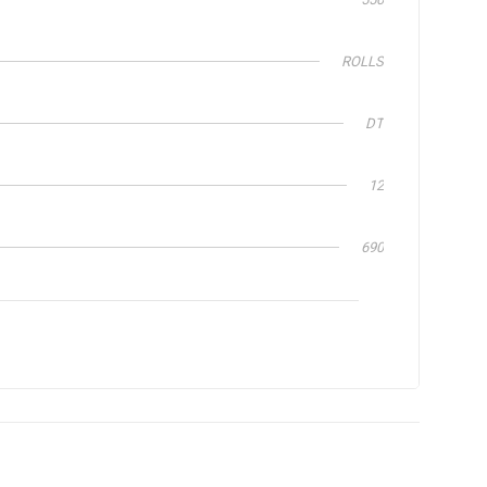
ROLLS
DT
12
690