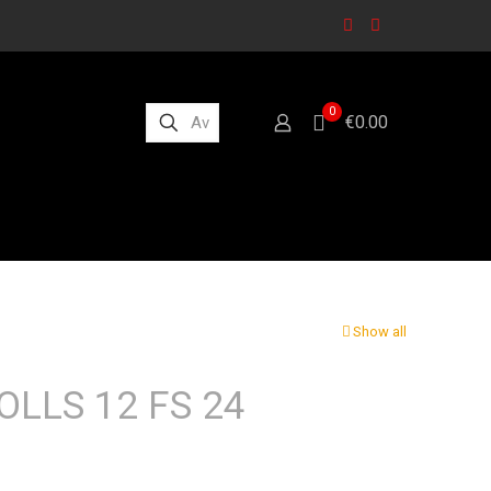
0
€0.00
Show all
LLS 12 FS 24