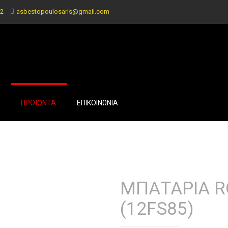
2
asbestopoulosaris@gmail.com
ΠΡΟΪΟΝΤΑ
ΕΠΙΚΟΙΝΩΝΙΑ
ΜΠΑΤΑΡΙΑ RO
(12FS85)