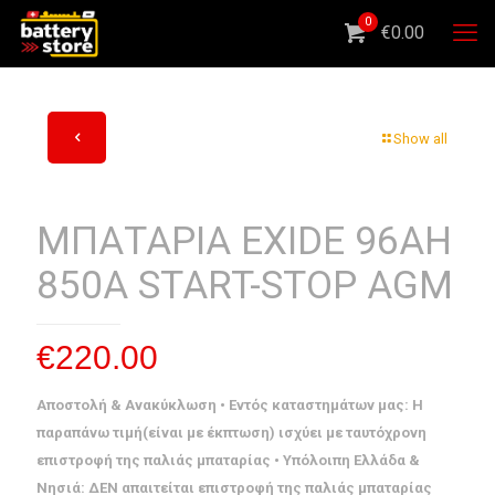
0
€0.00
Show all
ΜΠΑΤΑΡΙΑ EXIDE 96AH
850A START-STOP AGM
€
220.00
Αποστολή & Ανακύκλωση • Εντός καταστημάτων μας: Η
παραπάνω τιμή(είναι με έκπτωση) ισχύει με ταυτόχρονη
επιστροφή της παλιάς μπαταρίας • Υπόλοιπη Ελλάδα &
Νησιά: ΔΕΝ απαιτείται επιστροφή της παλιάς μπαταρίας