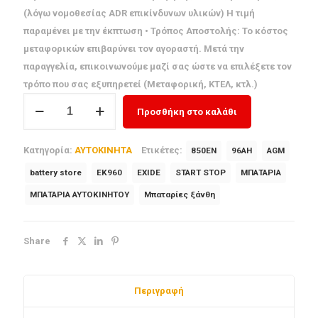
(λόγω νομοθεσίας ADR επικίνδυνων υλικών) Η τιμή
παραμένει με την έκπτωση • Τρόπος Αποστολής: Το κόστος
μεταφορικών επιβαρύνει τον αγοραστή. Μετά την
παραγγελία, επικοινωνούμε μαζί σας ώστε να επιλέξετε τον
τρόπο που σας εξυπηρετεί (Μεταφορική, ΚΤΕΛ, κτλ.)
ΜΠΑΤΑΡΙΑ
Προσθήκη στο καλάθι
EXIDE
96AH
Κατηγορία:
ΑΥΤΟΚΙΝΗΤΑ
Ετικέτες:
850EN
96AH
AGM
850A
START-
battery store
EK960
EXIDE
START STOP
ΜΠΑΤΑΡΙΑ
STOP
ΜΠΑΤΑΡΙΑ ΑΥΤΟΚΙΝΗΤΟΥ
Μπαταρίες ξάνθη
AGM
ποσότητα
Share
Περιγραφή