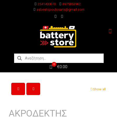
2541400073
6975853902
asbestopoulosaris@gmail.com
0
€0.00
Show all
ΑΚΡΟΔΕΚΤΗΣ